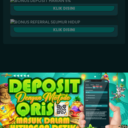
CASHBACK LIVE CASINO
BONUS CASHBACK SLOTGAMES DAN
100rb
TEMBAK IKAN 10%
KLIK DISINI
& SPORTBOOKS 5%
Syarat TO ( CONTOH : DP 100.000 + BONUS
BONUS DIBAGIKAN SETIAP 5 HARI JAM
20.000 = ( 120.000x4 = 480.000 TO yang
12.00 WIB (Siang Hari).
BONUS DEPOSIT HARIAN
harus di capai )
BONUS CASHBACK LIVE CASINO 5%
CASHBACK DI HITUNG DARI TOTAL
Promo tidak berlaku untuk DEPOSIT melalui
BONUS CASHBACK SPORTBOOKS 5%
KLIK DISINI
5%
KEKALAHAN SELAMA 5 HARI
PULSA
BONUS DIBAGIKAN SETIAP 5 HARI JAM
CASHBACK HANYA BERLAKU UNTUK
Promo hanya berlaku untuk permainan SLOT
12.00 WIB (Siang Hari).
KOMISI REFERRAL SLOT,
PERMAINAN LIVE GAME
Minimal deposit 100.000 (dalam 1 kali
Selama mengikuti promo tidak dapat
CASHBACK HANYA BERLAKU UNTUK
MINIMAL BONUS YANG DI BERIKAN 1.000
deposit)
melakukan WITHDRAW sebelum TO tercapai
CASINO & BOLA 0,1%
PERMAINAN LIVE GAME
RUPIAH
Maximal Bonus 5.000 / Tidak Berlaku
Promo Berlaku Sampai Batas Waktu yang
CASHBACK DI HITUNG DARI TOTAL
APABILA TERDAPAT KECURANGAN PIHAK
kelipatan nya
belum di tentukan
KEKALAHAN SELAMA 5 HARI
Komisi referral 0.1% berlaku untuk seluruh
ANAKANGSA AKAN MELAKUKAN BANNED
Wajib melakukan betting sebesar 75% dari
Jika terdapat kesamaan IP, Bonus akan kami
MINIMAL BONUS 1.000 RUPIAH
permainan SLOT
AKUN DAN SALDO DI DALAM AKUN TIDAK
jumlah deposit
tarik kembali dan tidak dapat di WITHDRAW
APABILA TERDAPAT KECURANGAN PIHAK
Bonus Otomatis Masuk ketika downline
AKAN DI KEMBALIKAN
Bonus hanya dapat di claim 1 kali sehari
Pihak ANAKANGSA berhak untuk
ANAKANGSA AKAN MELAKUKAN BANNED
memasang taruhan SLOT
SEMUA KEPUTUSAN DARI ANAKANGSA
Untuk claim bonus deposit harian Member
membatalkan bonus atau menarik kembali
AKUN DAN SALDO DI DALAM AKUN TIDAK
BERSIFAT MUTLAK DAN TIDAK DAPAT DI
wajib konfirmasi ke customer service melalui
bonus apabila kedapatan melakukan
AKAN DI KEMBALIKAN
Contoh Bonus :
GANGGU GUGAT DENGAN ALASAN APAPUN
LIVECHAT atau Whatsapp kami
kecurangan atau melanggar ketentuan yang
SEMUA KEPUTUSAN DARI ANAKANGSA
Promo ini tidak berlaku untuk pendaftaran
ada
BERSIFAT MUTLAK DAN TIDAK DAPAT DI
Downline memasang Bet Slot Sebesar Rp
yang menggunakan E-MONEY atau Provider
Semua keputusan dari ANAKANGSA tidak
GANGGU GUGAT DENGAN ALASAN APAPUN
50.000 x 0.1% = Rp 50 Otomatis Masuk ke
APK lainnya (Khusus Rekening BANK)
dapat di ganggu gugat dengan alasan
kredit anda
Promo ini tidak berlaku untuk deposit via
apapun, mengikuti promo di ANAKANGSA
Nikmati Bonus Referral ini Tanpa batas &