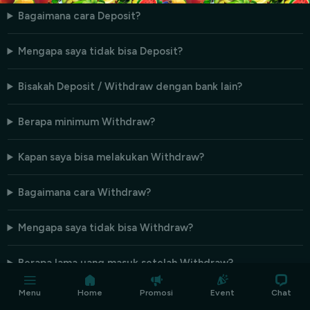
Bagaimana cara Deposit?
Mengapa saya tidak bisa Deposit?
Bisakah Deposit / Withdraw dengan bank lain?
Berapa minimum Withdraw?
Kapan saya bisa melakukan Withdraw?
Bagaimana cara Withdraw?
Mengapa saya tidak bisa Withdraw?
Berapa lama uang masuk setelah Withdraw?
Menu
Home
Promosi
Event
Chat
Apakah data pribadi saya aman?