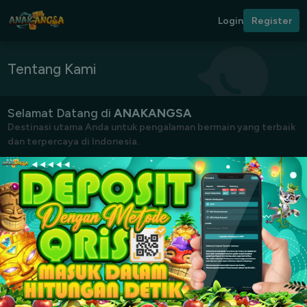
Login
Register
Tentang Kami
Selamat Datang di
ANAKANGSA
Destinasi utama Anda untuk pengalaman bermain yang terbaik
dan terpercaya di Indonesia.
Kami adalah platform permainan terkemuka yang menyediakan
berbagai macam permainan menarik, mulai dari permainan Slot,
Casino, Sports, Sabung, Arcade, hingga Interactive. Dengan
lisensi resmi dan teknologi keamanan tercanggih, kami
berkomitmen untuk memberikan pengalaman bermain yang
aman dan menyenangkan.
Visi & Misi
Menjadi situs permainan yang paling dipercaya dan
menyediakan hiburan berkualitas tinggi dengan pelayanan